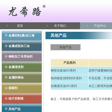
首页
关于我们
产品中心
其他产品
金属切削(磨)加工液
金属成型加工油
其他产品
钢铁加工专用油剂
产品系列
金属清洗剂
钢管拉拔油EO系列
适用于碳素钢的
金属防锈油
热间锻造润滑剂HF系列
不含石墨，不含
抗燃液压油WG系列
水乙二醇系列抗
脱模剂
硅片切割液
备注：
可根据客户的产品材质、加工方式和要
其他产品